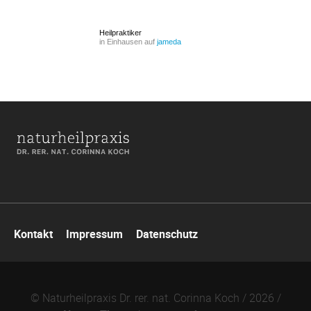
Heilpraktiker
in Einhausen auf
jameda
Navigation
Kontakt
Impressum
Datenschutz
überspringen
© Naturheilpraxis Dr. rer. nat. Corinna Koch / 2026 /