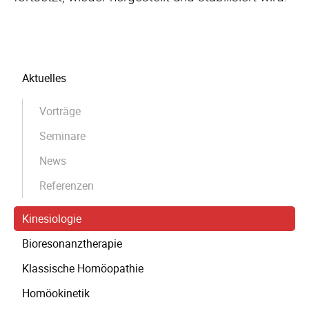
Navigation
Aktuelles
überspringen
Vorträge
Seminare
News
Referenzen
Kinesiologie
Bioresonanztherapie
Klassische Homöopathie
Homöokinetik