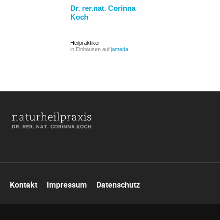
Dr. rer.nat. Corinna
Koch
Heilpraktiker
in Einhausen auf
jameda
Navigation
Kontakt
Impressum
Datenschutz
überspringen